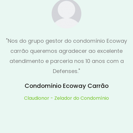
grupo gestor do condomínio Ecoway
"E
 queremos agradecer ao excelente
proc
ento e parceria nos 10 anos com a
s
Defenses."
cli
ondomínio Ecoway Carrão
audionor - Zelador do Condomínio